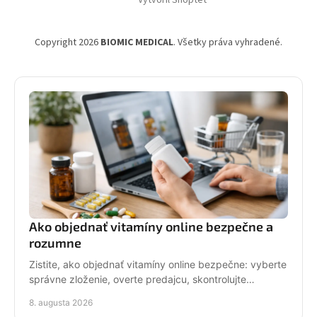
Vytvoril Shoptet
u
Copyright 2026
BIOMIC MEDICAL
. Všetky práva vyhradené.
Ako objednať vitamíny online bezpečne a
rozumne
Zistite, ako objednať vitamíny online bezpečne: vyberte
správne zloženie, overte predajcu, skontrolujte
dávkovanie a nakúpte pohodlne, s istotou každý deň.
8. augusta 2026