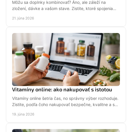
Môžu sa doplnky kombinovať? Áno, ale záleží na
zložení, dávke a vašom stave. Zistite, ktoré spojenia
dávajú zmysel a kde byť opatrný.
21. júna 2026
Vitamíny online: ako nakupovať s istotou
Vitamíny online šetria čas, no správny výber rozhoduje.
Zistite, podľa čoho nakupovať bezpečne, kvalitne a s
dôverou každý deň.
19. júna 2026