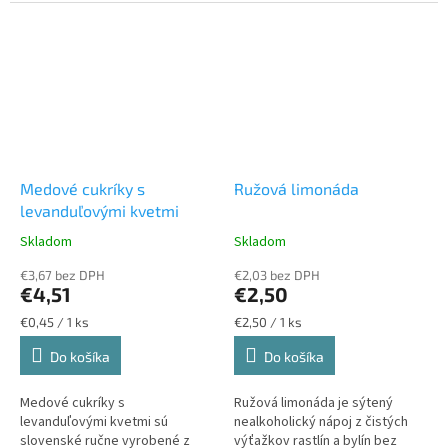
všetky typy pleti vrátane citlivej
vyskytujúcich antioxidantov, je
a aknóznej, na osvieženie...
bez farbív, v natur kvalite a...
Medové cukríky s
Ružová limonáda
levanduľovými kvetmi
Skladom
Skladom
€3,67 bez DPH
€2,03 bez DPH
€4,51
€2,50
Jednotková
Jednotková
€0,45 / 1 ks
€2,50 / 1 ks
cena:
cena:
Do košíka
Do košíka
Medové cukríky s
Ružová limonáda je sýtený
levanduľovými kvetmi sú
nealkoholický nápoj z čistých
slovenské ručne vyrobené z
výťažkov rastlín a bylín bez