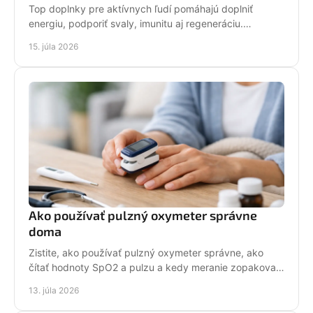
Top doplnky pre aktívnych ľudí pomáhajú doplniť
energiu, podporiť svaly, imunitu aj regeneráciu.
Vyberajte ich podľa svojho režimu. S rozvahou každý
15. júla 2026
deň.
Ako používať pulzný oxymeter správne
doma
Zistite, ako používať pulzný oxymeter správne, ako
čítať hodnoty SpO2 a pulzu a kedy meranie zopakovať
alebo konzultovať s lekárom pri ťažkostiach. Vždy.
13. júla 2026