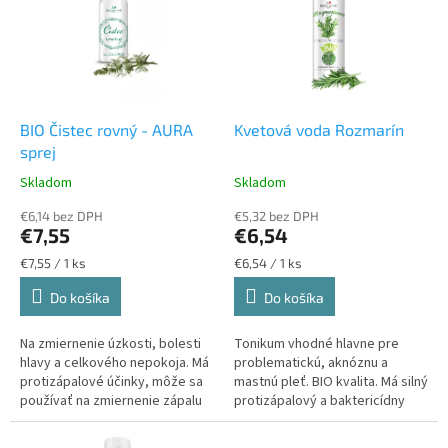
u
i
k
s
t
p
o
r
v
o
d
BIO Čistec rovný - AURA
Kvetová voda Rozmarín
u
sprej
k
Skladom
Skladom
t
o
€6,14 bez DPH
€5,32 bez DPH
€7,55
€6,54
v
Jednotková
Jednotková
€7,55 / 1 ks
€6,54 / 1 ks
cena:
cena:
Do košíka
Do košíka
Na zmiernenie úzkosti, bolesti
Tonikum vhodné hlavne pre
hlavy a celkového nepokoja. Má
problematickú, aknóznu a
protizápalové účinky, môže sa
mastnú pleť. BIO kvalita. Má silný
používať na zmiernenie zápalu
protizápalový a baktericídny
kĺbov a svalov a pri
účinok, sťahuje rozšírené póry,
reumatických ťažkostiach.
reguluje tvorbu kožného