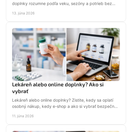
doplnky rozumne podľa veku, sezóny a potrieb bez
zbytočného nakupovania navyše.
13. júna 2026
Lekáreň alebo online doplnky? Ako si
vybrať
Lekáreň alebo online doplnky? Zistite, kedy sa oplatí
osobný nákup, kedy e-shop a ako si vybrať bezpečne,
rýchlo a bez omylov.
11. júna 2026