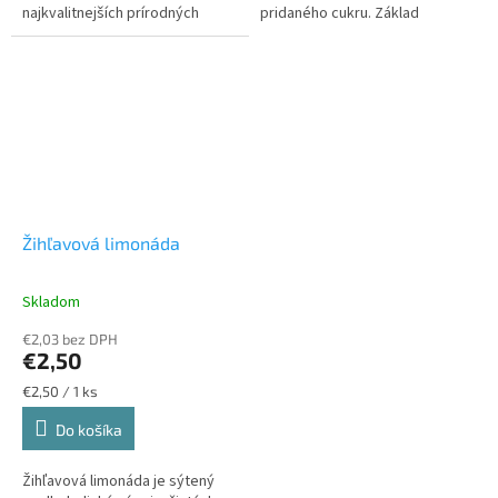
najkvalitnejších prírodných
pridaného cukru. Základ
surovín a neobsahujú žiadne
limonády tvoria čerstvé, ručne
umelé farbivá ani arómy.
zbierané lupene bio ruže
stolistej...
Žihľavová limonáda
Skladom
€2,03 bez DPH
€2,50
Jednotková
€2,50 / 1 ks
cena:
Do košíka
Žihľavová limonáda je sýtený