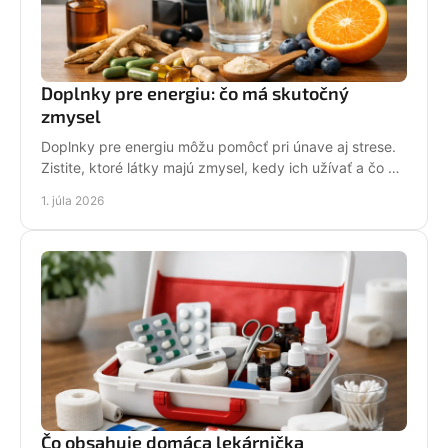
Doplnky pre energiu: čo má skutočný
zmysel
Doplnky pre energiu môžu pomôcť pri únave aj strese.
Zistite, ktoré látky majú zmysel, kedy ich užívať a čo od
nich čakať.
1. júla 2026
Čo obsahuje domáca lekárnička