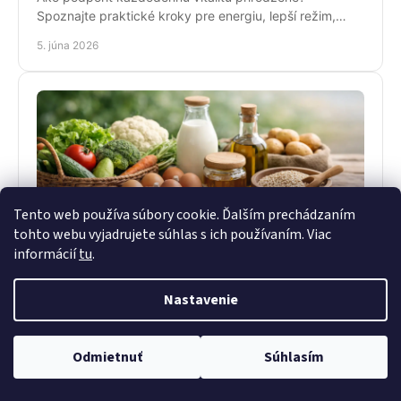
Spoznajte praktické kroky pre energiu, lepší režim,
stravu, pohyb a cielenú podporu tela.
5. júna 2026
Tento web používa súbory cookie. Ďalším prechádzaním
tohto webu vyjadrujete súhlas s ich používaním. Viac
informácií
tu
.
Bio potraviny: čo sa oplatí kupovať
Bio potraviny majú zmysel, ak viete, čo sledovať.
Nastavenie
Zistite, kedy sa oplatia, ako ich vyberať a ktoré
kategórie dávajú najväčší význam.
3. júna 2026
Odmietnuť
Súhlasím