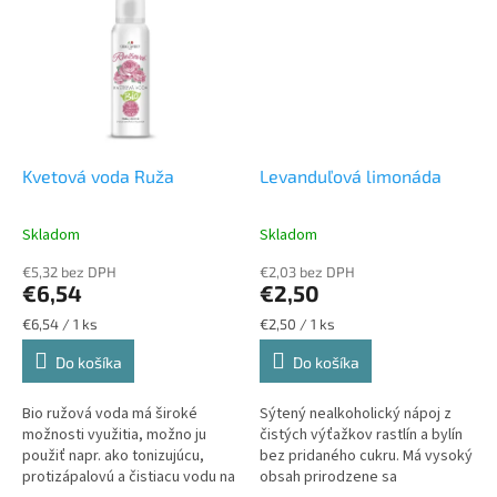
Pomáha...
mazu,...
Kvetová voda Ruža
Levanduľová limonáda
Skladom
Skladom
€5,32 bez DPH
€2,03 bez DPH
€6,54
€2,50
Jednotková
Jednotková
€6,54 / 1 ks
€2,50 / 1 ks
cena:
cena:
Do košíka
Do košíka
Bio ružová voda má široké
Sýtený nealkoholický nápoj z
možnosti využitia, možno ju
čistých výťažkov rastlín a bylín
použiť napr. ako tonizujúcu,
bez pridaného cukru. Má vysoký
protizápalovú a čistiacu vodu na
obsah prirodzene sa