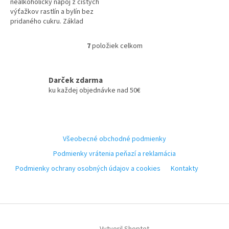
nealkoholický nápoj z čistých
výťažkov rastlín a bylín bez
pridaného cukru. Základ
limonády tvoria čerstvé, ručne
zbierané mladé žihľavové
7
položiek celkom
O
lístky....
v
l
á
Darček zdarma
d
ku každej objednávke nad 50€
a
c
i
Z
e
á
p
Všeobecné obchodné podmienky
p
r
ä
Podmienky vrátenia peňazí a reklamácia
v
t
k
Podmienky ochrany osobných údajov a cookies
Kontakty
i
y
v
e
ý
p
i
s