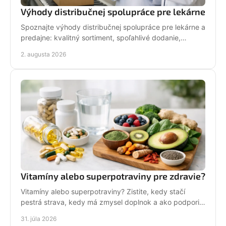
Výhody distribučnej spolupráce pre lekárne
Spoznajte výhody distribučnej spolupráce pre lekárne a
predajne: kvalitný sortiment, spoľahlivé dodanie,
podporu predaja a stabilný rast pre váš obchod.
2. augusta 2026
Vitamíny alebo superpotraviny pre zdravie?
Vitamíny alebo superpotraviny? Zistite, kedy stačí
pestrá strava, kedy má zmysel doplnok a ako podporiť
zdravie rozumne každý deň bez zbytočných sľubov.
31. júla 2026