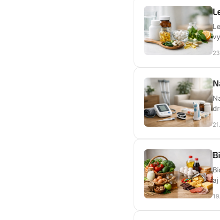
L
Le
vy
23
N
Na
dr
21
B
Bi
aj
19