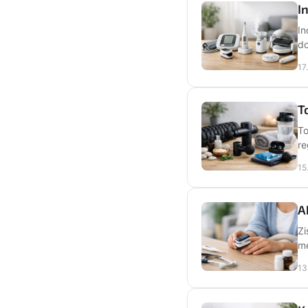
I
In
do
17
T
To
re
15
A
Zi
me
13