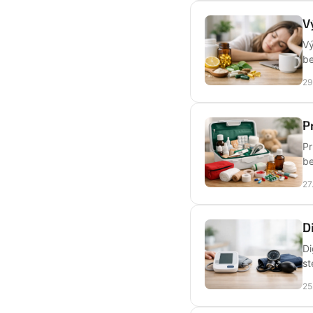
V
Vý
be
29
P
Pr
be
27
D
Di
st
25