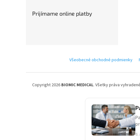
Prijímame online platby
Z
á
Všeobecné obchodné podmienky
p
ä
t
i
Copyright 2026
BIOMIC MEDICAL
. Všetky práva vyhradené
e
P
Pa
pr
6.