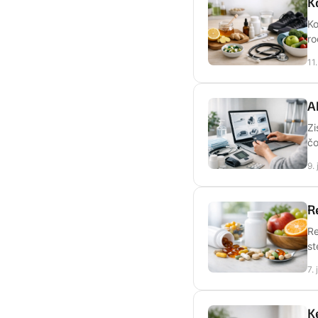
K
Ko
ro
11
A
Zi
čo
9.
R
Re
st
7.
K