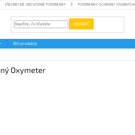
VŠEOBECNÉ OBCHODNÉ PODMIENKY
PODMIENKY OCHRANY OSOBNÝCH 
HĽADAŤ
y
BIO produkty
zný Oxymeter