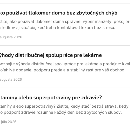
ko používať tlakomer doma bez zbytočných chýb
stite, ako používať tlakomer doma správne: výber manžety, pokoj pr
sledkov aj situácie, keď treba kontaktovať lekára bez stresu.
 augusta 2026
ýhody distribučnej spolupráce pre lekárne
oznajte výhody distribučnej spolupráce pre lekárne a predajne: kval
oľahlivé dodanie, podporu predaja a stabilný rast pre váš obchod.
 augusta 2026
itamíny alebo superpotraviny pre zdravie?
tamíny alebo superpotraviny? Zistite, kedy stačí pestrá strava, ked
o podporiť zdravie rozumne každý deň bez zbytočných sľubov.
. júla 2026