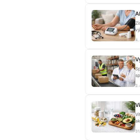
A
Zi
vý
4.
V
Sp
sp
2.
V
Vi
ak
31