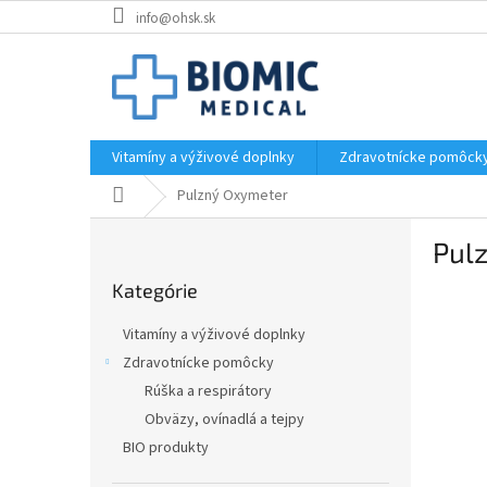
Prejsť
info@ohsk.sk
na
obsah
Vitamíny a výživové doplnky
Zdravotnícke pomôck
Domov
Pulzný Oxymeter
B
Pul
o
Preskočiť
č
Kategórie
kategórie
n
ý
Vitamíny a výživové doplnky
p
Zdravotnícke pomôcky
a
Rúška a respirátory
n
e
Obväzy, ovínadlá a tejpy
l
BIO produkty