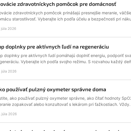
novácie zdravotníckych pomôcok pre domácnosť
ovácie zdravotníckych pomôcok prinášajú presnejšie meranie, väčšie
mácu starostlivosť. Vyberajte ich podľa účelu a bezpečnosti pri nák
. júla 2026
op doplnky pre aktívnych ľudí na regeneráciu
p doplnky pre aktívnych ľudí pomáhajú doplniť energiu, podporiť sval
generáciu. Vyberajte ich podľa svojho režimu. S rozvahou každý deň
. júla 2026
ko používať pulzný oxymeter správne doma
stite, ako používať pulzný oxymeter správne, ako čítať hodnoty SpO
ranie zopakovať alebo konzultovať s lekárom pri ťažkostiach. Vždy.
. júla 2026