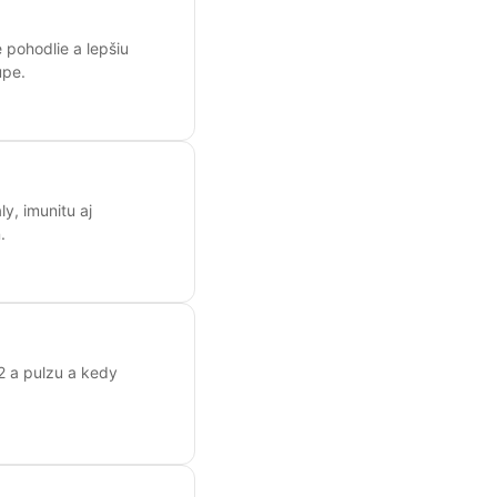
 pohodlie a lepšiu
upe.
y, imunitu aj
.
2 a pulzu a kedy