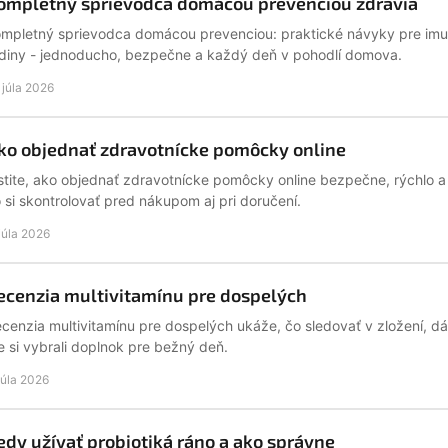
ompletný sprievodca domácou prevenciou zdravia
mpletný sprievodca domácou prevenciou: praktické návyky pre imunit
diny - jednoducho, bezpečne a každý deň v pohodlí domova.
. júla 2026
ko objednať zdravotnícke pomôcky online
stite, ako objednať zdravotnícke pomôcky online bezpečne, rýchlo 
 si skontrolovať pred nákupom aj pri doručení.
 júla 2026
ecenzia multivitamínu pre dospelých
cenzia multivitamínu pre dospelých ukáže, čo sledovať v zložení, dá
e si vybrali doplnok pre bežný deň.
 júla 2026
edy užívať probiotiká ráno a ako správne