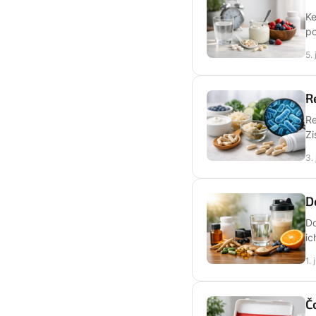
Ke
po
5.
R
Re
Zi
3.
D
Do
ic
1.
Č