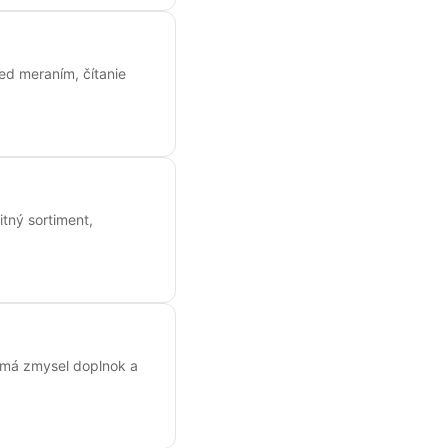
ed meraním, čítanie
itný sortiment,
y má zmysel doplnok a