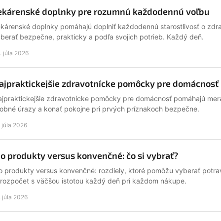
ekárenské doplnky pre rozumnú každodennú voľbu
kárenské doplnky pomáhajú doplniť každodennú starostlivosť o zdravi
berať bezpečne, prakticky a podľa svojich potrieb. Každý deň.
. júla 2026
ajpraktickejšie zdravotnícke pomôcky pre domácnosť
jpraktickejšie zdravotnícke pomôcky pre domácnosť pomáhajú merať t
obné úrazy a konať pokojne pri prvých príznakoch bezpečne.
. júla 2026
io produkty versus konvenčné: čo si vybrať?
o produkty versus konvenčné: rozdiely, ktoré pomôžu vyberať potrav
 rozpočet s väčšou istotou každý deň pri každom nákupe.
. júla 2026