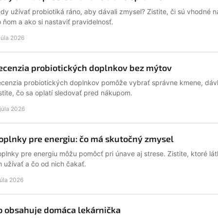
dy užívať probiotiká ráno, aby dávali zmysel? Zistite, či sú vhodné n
 ňom a ako si nastaviť pravidelnosť.
 júla 2026
ecenzia probiotických doplnkov bez mýtov
cenzia probiotických doplnkov pomôže vybrať správne kmene, dávk
stite, čo sa oplatí sledovať pred nákupom.
 júla 2026
oplnky pre energiu: čo má skutočný zmysel
plnky pre energiu môžu pomôcť pri únave aj strese. Zistite, ktoré l
h užívať a čo od nich čakať.
 júla 2026
o obsahuje domáca lekárnička