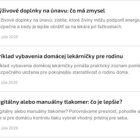
ýživové doplnky na únavu: čo má zmysel
živové doplnky na únavu: zistite, ktoré živiny môžu podporiť energiu
zpečne a kedy je lepšie obrátiť sa na lekára pri ťažkostiach.
. júla 2026
ríklad vybavenia domácej lekárničky pre rodinu
íklad vybavenia domácej lekárničky prináša praktický zoznam pomô
zpečného uloženia pre pokojnejšiu starostlivosť o rodinu doma.
. júla 2026
igitálny alebo manuálny tlakomer: čo je lepšie?
gitálny alebo manuálny tlakomer? Porovnávame presnosť, pohodlie 
e si pre domácu kontrolu tlaku vybrali vhodný prístroj pre seba.
. júla 2026